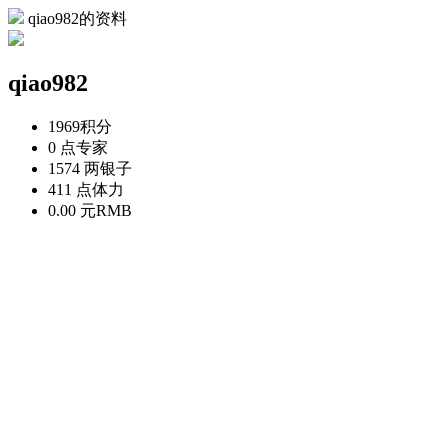
qiao982的资料
qiao982
1969
积分
0 点
专家
1574 两
银子
411 点
体力
0.00 元
RMB