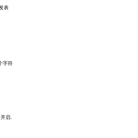
发表
个字符
p 开启.