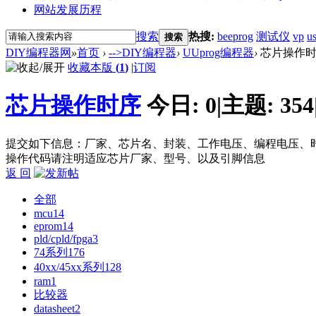
网站发展历程
搜索
热搜:
beeprog
测试仪
vp
u
搜索
DIY编程器网
»
首页
›
-->DIY编程器
›
UUprog编程器
›
芯片操作
收藏本版
(
1
)
|
订阅
芯片操作时序
今日:
0
|
主题:
354
提交如下信息：厂家、芯片名、封装、工作电压、编程电压、时
操作代码请注明适应芯片厂家、型号、以及引脚信息
返 回
全部
mcu
14
eprom
14
pld/cpld/fpga
3
74系列
176
40xx/45xx系列
128
ram
1
比较器
datasheet
2