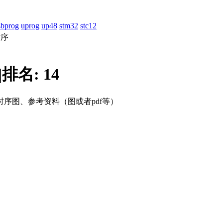
sbprog
uprog
up48
stm32
stc12
时序
|
排名:
14
序图、参考资料（图或者pdf等）