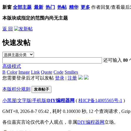
新窗
全部主题
最新
热门
热帖
精华
更多
作者
回复/查看
最后
本版块或指定的范围内尚无主题
返 回
快速发帖
还可输入
80
高级模式
B
Color
Image
Link
Quote
Code
Smilies
您需要登录后才可以发帖
登录
|
注册
本版积分规则
发表帖子
小黑屋
|
文字版
|
手机版
|
DIY编程器网
(
桂ICP备14005565号-1
)
GMT+8, 2026-8-7 05:42
, 耗时 0.100030 秒, 12 个查询请求 , Gzi
各位嘉宾言论仅代表个人观点，非属
DIY编程器网
立场。