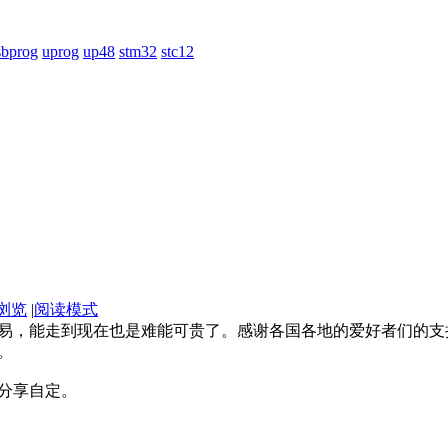
sbprog
uprog
up48
stm32
stc12
浏览
|
阅读模式
易，能走到现在也是难能可贵了。感谢各国各地的爱好者们的支
。
分享自定。