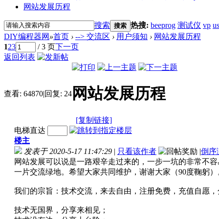
网站发展历程
搜索
热搜:
beeprog
测试仪
vp
u
搜索
DIY编程器网
»
首页
›
--> 交流区
›
用户须知
›
网站发展历程
1
2
3
/ 3 页
下一页
返回列表
网站发展历程
查看:
64870
|
回复:
24
[复制链接]
电梯直达
楼主
发表于 2020-5-17 11:47:29
|
只看该作者
|
倒序
网站发展可以说是一路艰辛走过来的，一步一坑的非常不容
一片交流绿地。希望大家共同维护，谢谢大家（90度鞠躬）
我们的宗旨：技术交流，来去自由，注册免费，充值自愿，
技术无国界，分享来相见；