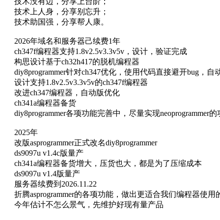
技术没有边，分享上台阶；
技术上人身，分享别忘升；
技术助国强，分享帮人康。
2026年域名和服务器己续费1年
ch347f编程器支持1.8v2.5v3.3v5v，设计，验证完成
构思设计基于ch32h417的脱机编程器
diy8programmer针对ch347优化，使用代码直接避开bug，自动区
设计支持1.8v2.5v3.3v5v的ch347f编程器
改进ch347编程器，自动版优化
ch341a编程器备货
diy8programmer各项功能完善中，尽量实现neoprogrammer
2025年
改版asprogrammer正式改名diy8programmer
ds9097u v1.4c版量产
ch341a编程器备货增大，压货也大，都是为了压缩成本
ds9097u v1.4版量产
服务器续费到2026.11.22
折腾asprogrammer的各项功能，做出更适合我们编程器
今年估计不怎么景气，先维护好现有量产品