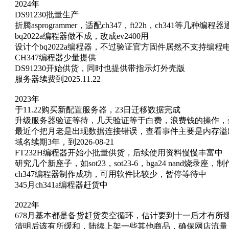
2024年
DS91230批量生产
折腾asprogrammer，适配ch347，ft22h，ch341等几种编程
bq2022a编程器做不成，改成ev2400用
设计个bq2022a编程器，不过验证官方固件居然不支持编
CH347编程器少量提供
DS91230开始供货，同时也提供带指示灯外壳版
服务器续费到2025.11.22
2023年
于11.22购买新配置服务器，23日迁移数据完成
升级服务器验证等待，几天验证等于白费，浪费钱的操作，
最近个把月老是出现数据连接错误，查看事件主要是内存溢出
域名续期3年，到2026-08-21
FT232H编程器开始小批量供货，后续使用资料慢慢丰富中
研究几个新座子，如sot23，sot23-6，bga24 nand烧录座，
ch347编程器制作成功，可用软件比较少，暂停等待中
345月ch341a编程器赶货中
2022年
678月基本都是备货赶货卖空循环，估计要到十一后才有
清明后该有所缓和，陆续上架一些其他商品，确保网店流量