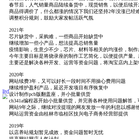
春节后，人气销量商品陆续备货中，现货销售，以便后续开
商品得调价了，什么都涨的情况下我们还坚持2年没涨已经
调整积分规则，鼓励大家发帖活跃气氛
2021年
芯片缺货中，采购难，一些商品开始缺货中
继续增加一些小产品，想法提高总销售量
疫情影响，生意少不少，芯片、材料等相关的均涨价，制作
今年主要目标是将烧录座的制作工艺简化，以便提供产量。
主要还是解决各种开发、运营等资金问题，将淘宝店内上架
2020年
网站续费3年，又可以好长一段时间不用操心费用问题
继续维护盈利产品，延迟开发项目有序恢复中
liyf
设计制作pcb版翻盖座，并小批量供货
ch341a编程器开始小批量供货，并完善各种使用问题解答
网站9年之际，继续对没提现的网友发放一年的利息以感谢
网站运营资金由桂林市临桂区技兴电子商务经营部提供
2019年
以店养站规划暂见成效，资金问题暂时无忧
提高网站网店人气计划