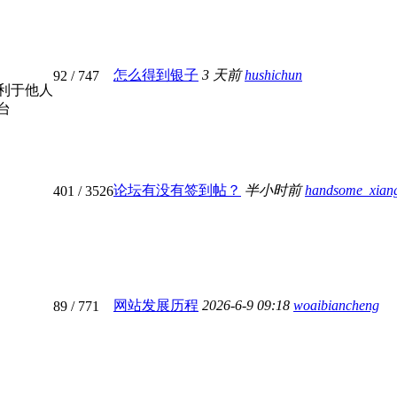
怎么得到银子
3 天前
hushichun
92
/ 747
利于他人
台
论坛有没有签到帖？
半小时前
handsome_xian
401
/ 3526
网站发展历程
2026-6-9 09:18
woaibiancheng
89
/ 771