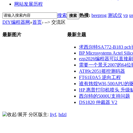
网站发展历程
搜索
热搜:
beeprog
测试仪
vp
u
搜索
DIY编程器网
»
首页
›
--> 交流区
最新图片
最新主题
求西尔特SA772-B183 pcb
BP Microsystems Actel Silico
ezp2026编程器可以直接刷1.8
需要一个景天2007的64位
AT89c2051摇控测码器
FT61E0A5 逆向工程
谁有炜煌WH-500APU的驱
HP 惠普打印机喷头 升级
西尔特的5000U支持问题
DS1820 仲裁器 V2
分区版主:
liyf
,
hdzl
--> 交流区