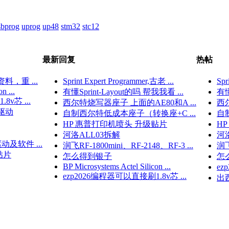
sbprog
uprog
up48
stm32
stc12
最新回复
热帖
资料，重 ...
Sprint Expert Programmer,古老 ...
Spr
n ...
有懂Sprint-Layout的吗 帮我我看 ...
有懂
v芯 ...
西尔特烧写器座子 上面的AE80和A ...
西尔
驱动
自制西尔特低成本座子（转换座+C ...
自
HP 惠普打印机喷头 升级贴片
H
河洛ALL03拆解
河
动及软件 ...
润飞RF-1800mini、RF-2148、RF-3 ...
润飞
贴片
怎么得到银子
怎
BP Microsystems Actel Silicon ...
ez
ezp2026编程器可以直接刷1.8v芯 ...
出西