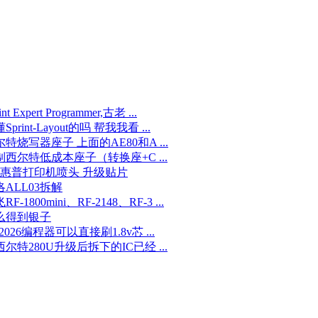
int Expert Programmer,古老 ...
Sprint-Layout的吗 帮我我看 ...
特烧写器座子 上面的AE80和A ...
制西尔特低成本座子（转换座+C ...
P 惠普打印机喷头 升级贴片
洛ALL03拆解
RF-1800mini、RF-2148、RF-3 ...
么得到银子
p2026编程器可以直接刷1.8v芯 ...
尔特280U升级后拆下的IC已经 ...