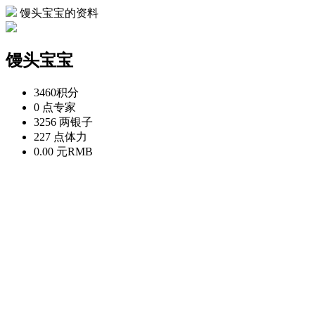
馒头宝宝的资料
馒头宝宝
3460
积分
0 点
专家
3256 两
银子
227 点
体力
0.00 元
RMB