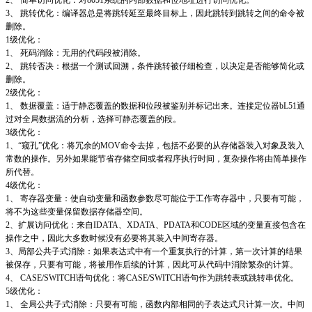
3、 跳转优化：编译器总是将跳转延至最终目标上，因此跳转到跳转之间的命令被
删除。
1级优化：
1、 死码消除：无用的代码段被消除。
2、 跳转否决：根据一个测试回溯，条件跳转被仔细检查，以决定是否能够简化或
删除。
2级优化：
1、 数据覆盖：适于静态覆盖的数据和位段被鉴别并标记出来。连接定位器bL51通
过对全局数据流的分析，选择可静态覆盖的段。
3级优化：
1、“窥孔”优化：将冗余的MOV命令去掉，包括不必要的从存储器装入对象及装入
常数的操作。另外如果能节省存储空间或者程序执行时间，复杂操作将由简单操作
所代替。
4级优化：
1、 寄存器变量：使自动变量和函数参数尽可能位于工作寄存器中，只要有可能，
将不为这些变量保留数据存储器空间。
2、扩展访问优化：来自IDATA、XDATA、PDATA和CODE区域的变量直接包含在
操作之中，因此大多数时候没有必要将其装入中间寄存器。
3、局部公共子式消除：如果表达式中有一个重复执行的计算，第一次计算的结果
被保存，只要有可能，将被用作后续的计算，因此可从代码中消除繁杂的计算。
4、 CASE/SWITCH语句优化：将CASE/SWITCH语句作为跳转表或跳转串优化。
5级优化：
1、 全局公共子式消除：只要有可能，函数内部相同的子表达式只计算一次。中间