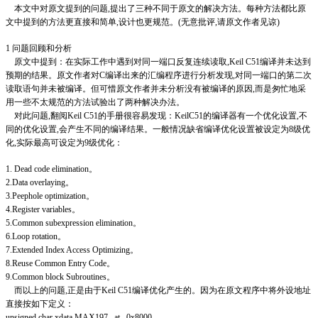
本文中对原文提到的问题,提出了三种不同于原文的解决方法。每种方法都比原
文中提到的方法更直接和简单,设计也更规范。(无意批评,请原文作者见谅)
1 问题回顾和分析
原文中提到：在实际工作中遇到对同一端口反复连续读取,Keil C51编译并未达到
预期的结果。原文作者对C编译出来的汇编程序进行分析发现,对同一端口的第二次
读取语句并未被编译。但可惜原文作者并未分析没有被编译的原因,而是匆忙地采
用一些不太规范的方法试验出了两种解决办法。
对此问题,翻阅Keil C51的手册很容易发现：KeilC51的编译器有一个优化设置,不
同的优化设置,会产生不同的编译结果。一般情况缺省编译优化设置被设定为8级优
化,实际最高可设定为9级优化：
1. Dead code elimination。
2.Data overlaying。
3.Peephole optimization。
4.Register variables。
5.Common subexpression elimination。
6.Loop rotation。
7.Extended Index Access Optimizing。
8.Reuse Common Entry Code。
9.Common block Subroutines。
而以上的问题,正是由于Keil C51编译优化产生的。因为在原文程序中将外设地址
直接按如下定义：
unsigned char xdata MAX197 _at_ 0x8000