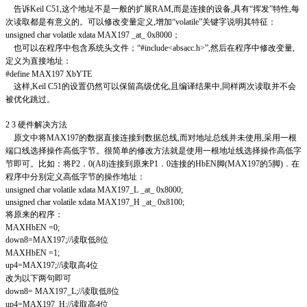
告诉Keil C51,这个地址不是一般的扩展RAM,而是连接的设备,具有“挥发”特性,每
次读取都是有意义的。可以修改变量定义,增加“volatile”关键字说明其特征：
unsigned char volatile xdata MAX197 _at_ 0x8000；
也可以在程序中包含系统头文件；“#include<absacc.h>”,然后在程序中修改变量,
定义为直接地址：
#define MAX197 XbYTE
这样,Keil C51的设置仍然可以保留高级优化,且编译结果中,同样两次读取并不会
被优化跳过。
2 3 硬件解决方法
原文中将MAX197的数据直接连接到数据总线,而对地址总线并未使用,采用一根
端口线选择操作高低字节。很简单的修改方法就是使用一根地址线选择操作高低字
节即可。比如：将P2．0(A8)连接到原来P1．0连接的HbEN脚(MAX197的5脚)．在
程序中分别定义高低字节的操作地址：
unsigned char volatile xdata MAX197_L _at_ 0x8000;
unsigned char volatile xdata MAX197_H _at_ 0x8100;
将原来的程序：
MAXHbEN =0;
down8=MAX197;//读取低8位
MAXHbEN =1;
up4=MAX197;//读取高4位
改为以下两句即可
down8= MAX197_L;//读取低8位
up4=MAX197_H;//读取高4位