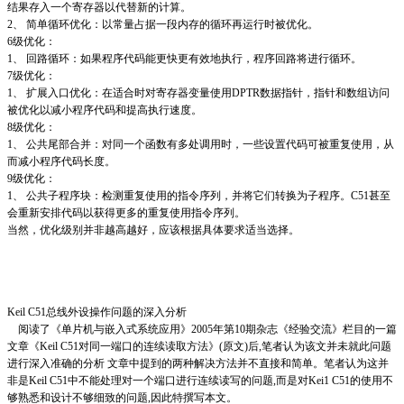
结果存入一个寄存器以代替新的计算。
2、 简单循环优化：以常量占据一段内存的循环再运行时被优化。
6级优化：
1、 回路循环：如果程序代码能更快更有效地执行，程序回路将进行循环。
7级优化：
1、 扩展入口优化：在适合时对寄存器变量使用DPTR数据指针，指针和数组访问
被优化以减小程序代码和提高执行速度。
8级优化：
1、 公共尾部合并：对同一个函数有多处调用时，一些设置代码可被重复使用，从
而减小程序代码长度。
9级优化：
1、 公共子程序块：检测重复使用的指令序列，并将它们转换为子程序。C51甚至
会重新安排代码以获得更多的重复使用指令序列。
当然，优化级别并非越高越好，应该根据具体要求适当选择。
Keil C51总线外设操作问题的深入分析
阅读了《单片机与嵌入式系统应用》2005年第10期杂志《经验交流》栏目的一篇
文章《Keil C51对同一端口的连续读取方法》(原文)后,笔者认为该文并未就此问题
进行深入准确的分析 文章中提到的两种解决方法并不直接和简单。笔者认为这并
非是Keil C51中不能处理对一个端口进行连续读写的问题,而是对Kei1 C51的使用不
够熟悉和设计不够细致的问题,因此特撰写本文。