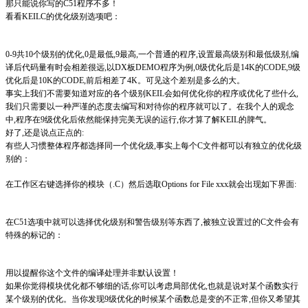
那只能说你写的C51程序不多！
看看KEILC的优化级别选项吧：
0-9共10个级别的优化,0是最低,9最高,一个普通的程序,设置最高级别和最低级别,编
译后代码量有时会相差很远,以DX板DEMO程序为例,0级优化后是14K的CODE,9级
优化后是10K的CODE,前后相差了4K。可见这个差别是多么的大。
事实上我们不需要知道对应的各个级别KEIL会如何优化你的程序或优化了些什么,
我们只需要以一种严谨的态度去编写和对待你的程序就可以了。在我个人的观念
中,程序在9级优化后依然能保持完美无误的运行,你才算了解KEIL的脾气。
好了,还是说点正点的:
有些人习惯整体程序都选择同一个优化级,事实上每个C文件都可以有独立的优化级
别的：
在工作区右键选择你的模块（.C）然后选取Options for File xxx就会出现如下界面:
在C51选项中就可以选择优化级别和警告级别等东西了,被独立设置过的C文件会有
特殊的标记的：
用以提醒你这个文件的编译处理并非默认设置！
如果你觉得模块优化都不够细的话,你可以考虑局部优化,也就是说对某个函数实行
某个级别的优化。当你发现9级优化的时候某个函数总是变的不正常,但你又希望其