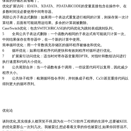
保留的存储区就省略了。
优化扩展访问：IDATA、XDATA、PDATA和CODE的变量直接包含在操作中。在
多数时间没必要使用中间寄存器。
局部公共子表达式删除：如果用一个表达式重复进行相同的计算，则保存第一次计
算结果，后面有可能就用这结果。多余的计算就被删除。
Case/Switch优化：包含SWITCH和CASE的代码优化为跳转表或跳转队列。
5 全局公共子表达式删除：一个函数内相同的子表达式有可能就只计算一次。
中间结果保存在寄存器中，在一个新的计算中使用。
简单循环优化：用一个常数填充存储区的循环程序被修改和优化。
6 循环优化：如果结果程序代码更快和有效则程序对循环进行优化。
7 扩展索引访问优化：适当时对寄存器变量用DPTR。对指针和数组访问进行
执行速度和代码大小优化。
8 公共尾部合并：当一个函数有多个调用，一些设置代码可以复用，因此减少
程序大小。
9 公共块子程序：检测循环指令序列，并转换成子程序。Cx51甚至重排代码以
得到更大的循环序列。
优化论
谈到优化,其实很多人都哭笑不得,因为在一个C51软件工程师的生涯中,总要被KEIL
的优化耍那么一次到几次。我被耍过,想必看着文章的你也被耍过,如果你回答说不,