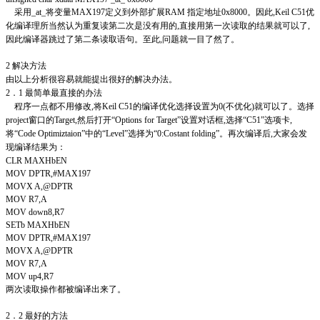
采用_at_将变量MAX197定义到外部扩展RAM 指定地址0x8000。因此,Keil C51优
化编译理所当然认为重复读第二次是没有用的,直接用第一次读取的结果就可以了,
因此编译器跳过了第二条读取语句。至此,问题就一目了然了。
2 解决方法
由以上分析很容易就能提出很好的解决办法。
2．1 最简单最直接的办法
程序一点都不用修改,将Keil C51的编译优化选择设置为0(不优化)就可以了。选择
project窗口的Target,然后打开“Options for Target”设置对话框,选择“C51”选项卡,
将“Code Optimiztaion”中的“Level”选择为“0:Costant folding”。再次编译后,大家会发
现编译结果为：
CLR MAXHbEN
MOV DPTR,#MAX197
MOVX A,@DPTR
MOV R7,A
MOV down8,R7
SETb MAXHbEN
MOV DPTR,#MAX197
MOVX A,@DPTR
MOV R7,A
MOV up4,R7
两次读取操作都被编译出来了。
2．2 最好的方法