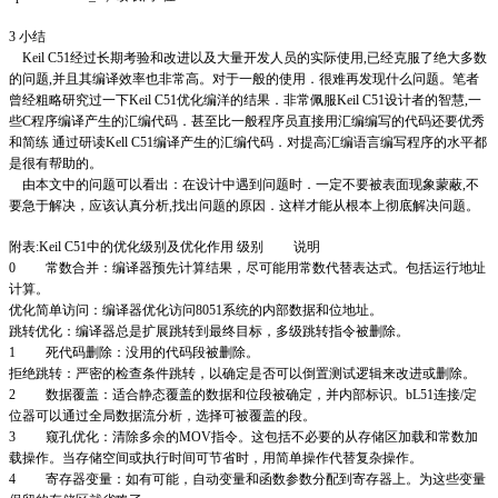
3 小结
Keil C51经过长期考验和改进以及大量开发人员的实际使用,已经克服了绝大多数
的问题,并且其编译效率也非常高。对于一般的使用．很难再发现什么问题。笔者
曾经粗略研究过一下Keil C51优化编洋的结果．非常佩服Keil C51设计者的智慧,一
些C程序编译产生的汇编代码．甚至比一般程序员直接用汇编编写的代码还要优秀
和简练 通过研读Kell C51编译产生的汇编代码．对提高汇编语言编写程序的水平都
是很有帮助的。
由本文中的问题可以看出：在设计中遇到问题时．一定不要被表面现象蒙蔽,不
要急于解决，应该认真分析,找出问题的原因．这样才能从根本上彻底解决问题。
附表:Keil C51中的优化级别及优化作用 级别 说明
0 常数合并：编译器预先计算结果，尽可能用常数代替表达式。包括运行地址
计算。
优化简单访问：编译器优化访问8051系统的内部数据和位地址。
跳转优化：编译器总是扩展跳转到最终目标，多级跳转指令被删除。
1 死代码删除：没用的代码段被删除。
拒绝跳转：严密的检查条件跳转，以确定是否可以倒置测试逻辑来改进或删除。
2 数据覆盖：适合静态覆盖的数据和位段被确定，并内部标识。bL51连接/定
位器可以通过全局数据流分析，选择可被覆盖的段。
3 窥孔优化：清除多余的MOV指令。这包括不必要的从存储区加载和常数加
载操作。当存储空间或执行时间可节省时，用简单操作代替复杂操作。
4 寄存器变量：如有可能，自动变量和函数参数分配到寄存器上。为这些变量