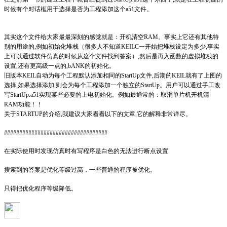
时候有个对话框用于选择是否为工程添加这个a51文件。
其实这个文件给大家最最深刻的感觉就是：开机清空RAM。事实上它还有其他特
别的用途的,例如初始化堆栈（很多人不知道KEILC一开始把堆栈设定为多少,事实
上可以通过软件仿真的时候从这个文件找到答案）,然后是再入函数的虚拟堆栈的
设置,还有更高级一点的,bANK的初始化。
旧版本KEIL自动为每个工程默认添加相同的StartUp文件,后期的KEIL就有了上图的
选择,如果选择添加,则会为每个工程添加一个独立的StartUp。用户可以通过手工改
写StartUp.a51实现某些必要的上电初始化。例如最通常的：取消单片机开机清
RAM功能！！
关于STARTUP的介绍,我建议大家看看以下的文章,它的解释非常详尽。
##################################
在实际使用时发现仿真时有写程序是白色的无法进行断点设置
搜索到的答案是优化等级过高，一些普通的程序被优化。
只得把优化程序等级降低。