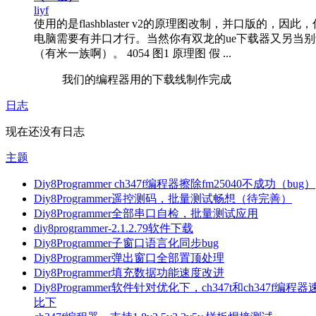
liyf
使用的是flashblaster v2的原理图改制，并口版的，因此
电脑需要有并口才行。当然你有双龙的ue下载器又另当
（有米一族啊）。 4054 图1 原理图 假 ...
我们的编程器用的下载线制作完成
日志
现在还没有日志
主题
Diy8Programmer ch347f编程器擦除fm25040不成功（bug）
Diy8Programmer遥控测码，批量测试畅想（待完善）
Diy8Programmer全部串口自检，批量测试应用
diy8programmer-2.1.2.79软件下载
Diy8Programmer子窗口语言化同步bug
Diy8Programmer弹出窗口全部置顶处理
Diy8Programmer填充数据功能速度改进
Diy8Programmer软件针对优化下，ch347t和ch347f编程
比下