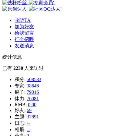
收听TA
加为好友
给我留言
打个招呼
发送消息
统计信息
已有
2230
人来访过
积分:
508583
专家:
38646
银子:
79016
体力:
76081
RMB:
0.00
好友:
69
主题:
37891
日志:
--
相册:
--
分享:
2