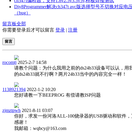
ch347f编程器，支持1.8v2.5v3.3v5v,样板焊接测试
Diy8Programmer解决ch347t avc版选择型号不切换对应电
（bug）
留言板
全部
你需要登录后才可以留言
登录
|
注册
留言
rocomtj
2025-2-7 14:58
请教个问题：为什么我用之前的ds24b33设备可以认，用
的ds24b33就不行啊？两片24b33当中的内容完全一样！
1138921394
2022-1-2 10:20
您好请教一下BEEPROG 有偿请教ISP问题
zjmztpwh
2021-8-11 03:07
你好，求发一份河洛ALL-100烧录器的USB驱动和软件
感谢！
我邮箱：wqbcy@163.com