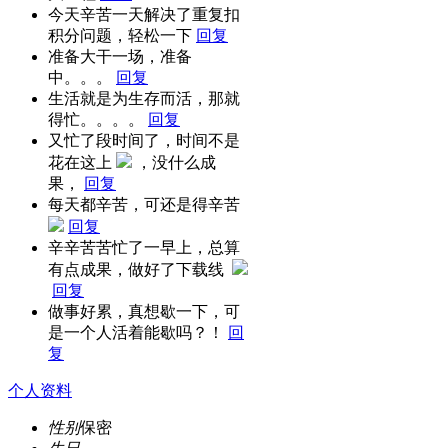
今天辛苦一天解决了重复扣
积分问题，轻松一下
回复
准备大干一场，准备
中。。。
回复
生活就是为生存而活，那就
得忙。。。。
回复
又忙了段时间了，时间不是
花在这上
，没什么成
果，
回复
每天都辛苦，可还是得辛苦
回复
辛辛苦苦忙了一早上，总算
有点成果，做好了下载线
回复
做事好累，真想歇一下，可
是一个人活着能歇吗？！
回
复
个人资料
性别
保密