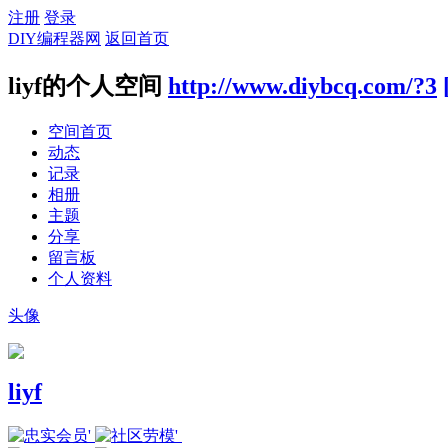
注册
登录
DIY编程器网
返回首页
liyf的个人空间
http://www.diybcq.com/?3
空间首页
动态
记录
相册
主题
分享
留言板
个人资料
头像
liyf