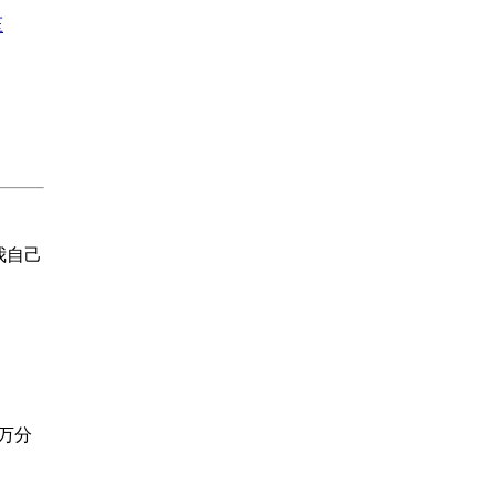
压
我自己
，万分