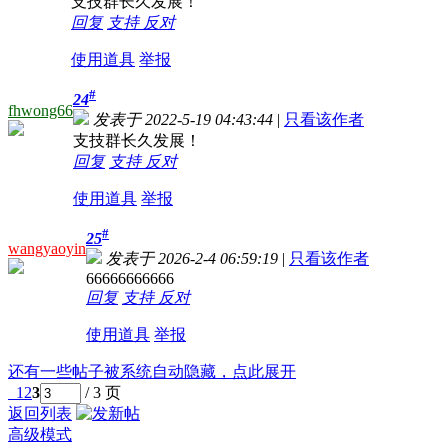
支技群长久发展！
回复
支持
反对
使用道具
举报
#
24
fhwong66
发表于 2022-5-19 04:43:44
|
只看该作者
支技群长久发展！
回复
支持
反对
使用道具
举报
#
25
wangyaoyin
发表于 2026-2-4 06:59:19
|
只看该作者
66666666666
回复
支持
反对
使用道具
举报
还有一些帖子被系统自动隐藏，点此展开
1
2
3
/ 3 页
返回列表
高级模式