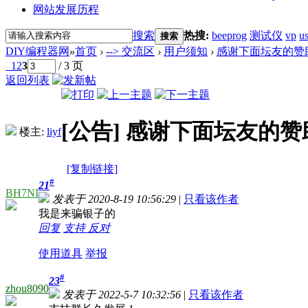
网站发展历程
搜索
热搜:
beeprog
测试仪
vp
u
搜索
DIY编程器网
»
首页
›
--> 交流区
›
用户须知
›
感谢下面坛友的赞
1
2
3
/ 3 页
返回列表
[公告]
感谢下面坛友的赞
楼主:
liyf
[复制链接]
#
21
BH7NI
发表于 2020-8-19 10:56:29
|
只看该作者
我是来骗银子的
回复
支持
反对
使用道具
举报
#
23
zhou8090
发表于 2022-5-7 10:32:56
|
只看该作者