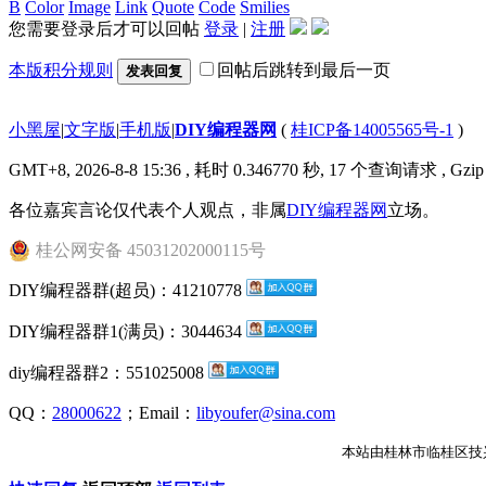
B
Color
Image
Link
Quote
Code
Smilies
您需要登录后才可以回帖
登录
|
注册
本版积分规则
回帖后跳转到最后一页
发表回复
小黑屋
|
文字版
|
手机版
|
DIY编程器网
(
桂ICP备14005565号-1
)
GMT+8, 2026-8-8 15:36
, 耗时 0.346770 秒, 17 个查询请求 , Gzi
各位嘉宾言论仅代表个人观点，非属
DIY编程器网
立场。
桂公网安备 45031202000115号
DIY编程器群(超员)：41210778
DIY编程器群1(满员)：3044634
diy编程器群2：551025008
QQ：
28000622
；Email：
libyoufer@sina.com
本站由桂林市临桂区技